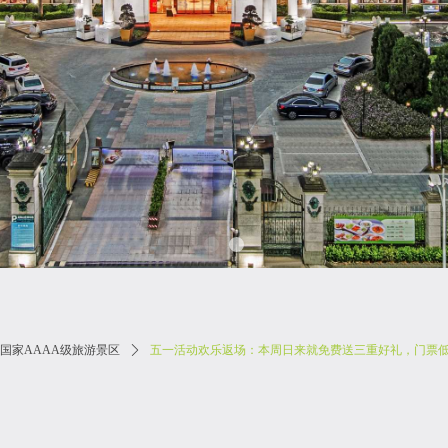
国家AAAA级旅游景区
ꄲ
五一活动欢乐返场：本周日来就免费送三重好礼，门票低