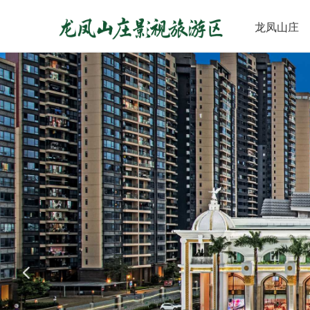
龙凤山庄
넳